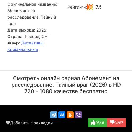
Оригинальное название:
верить в простое совпадение, он начинает собственное
7.5
Рейтинги:
Абонемент на
расследование. Его интуиция и профессиональные знания
ведут его в самое сердце тайны — местный поэтический
расследование. Тайный
кружок, где за красивыми стихами, возможно,
враг
скрывается пугающая правда.
Дата выхода:
2026
Страна:
Россия, СНГ
Жанр:
Детективы
,
Криминальные
Смотреть онлайн сериал Абонемент на
расследование. Тайный враг (2026) в HD
720 - 1080 качестве бесплатно
Добавить в закладки
9648
3267