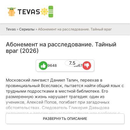
TEVAS
Tevas
»
Сериалы
» Абонемент на расследование. Тайный враг
Абонемент на расследование. Тайный
враг (2026)
7.5
9648
3267
Московский лингвист Даниил Талич, переехав в
провинциальный Всеславск, пытается найти общий язык с
трудными подростками в местной библиотеке. Его
размеренную жизнь нарушает трагедия: один из
учеников, Алексей Попов, погибает при загадочных
обстоятельствах. Следователь Гликерия Давыдова
склоняется к версии несчастного случая или разборок с
криминальными элементами.
РАЗВЕРНУТЬ ОПИСАНИЕ
Но Талич уверен, что всё гораздо сложнее. Отказываясь