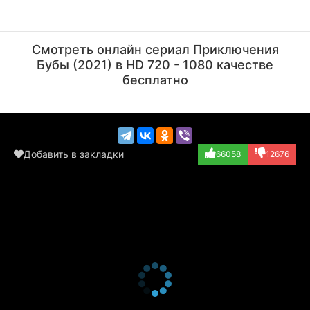
Артём Кретов
Елена Соловьева
Актёр
Актёр
Смотреть онлайн сериал Приключения
(озвучка)
(озвучка)
Бубы (2021) в HD 720 - 1080 качестве
бесплатно
Добавить в закладки
66058
12676