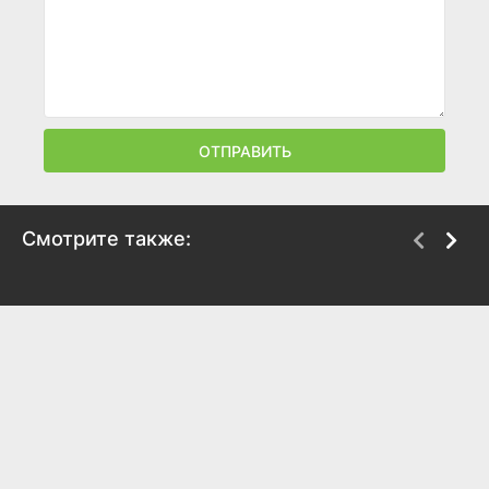
ОТПРАВИТЬ
Смотрите также:
Мекард Бол
Звёздный отряд
2021
2021
8.9
8.6