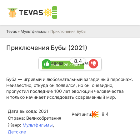
TEVAS
Tevas
»
Мультфильмы
» Приключения Бубы
Приключения Бубы (2021)
8.4
66058
12676
1 сезон 1-26 серия
Буба — игривый и любознательный загадочный персонаж.
Неизвестно, откуда он появился, но он, очевидно,
пропустил последние 100 лет эволюции человечества
и только начинает исследовать современный мир.
Дата выхода:
2021
8.4
Рейтинги:
Страна:
Великобритания
Жанр:
Мультфильмы
,
Детские